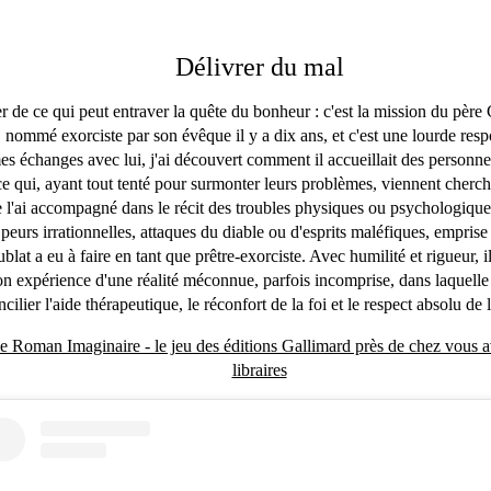
Délivrer du mal
r de ce qui peut entraver la quête du bonheur : c'est la mission du père
 nommé exorciste par son évêque il y a dix ans, et c'est une lourde resp
mes échanges avec lui, j'ai découvert comment il accueillait des personn
e qui, ayant tout tenté pour surmonter leurs problèmes, viennent cherch
e l'ai accompagné dans le récit des troubles physiques ou psychologiqu
 peurs irrationnelles, attaques du diable ou d'esprits maléfiques, emprise
blat a eu à faire en tant que prêtre-exorciste. Avec humilité et rigueur, i
son expérience d'une réalité méconnue, parfois incomprise, dans laquelle 
cilier l'aide thérapeutique, le réconfort de la foi et le respect absolu de l
e Roman Imaginaire - le jeu des éditions Gallimard près de chez vous 
libraires