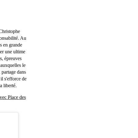
 Christophe
onsabilité. Au
es en grande
er une ultime
es, épreuves
 auxquelles le
l partage dans
il s'efforce de
a liberté.
avec Place des