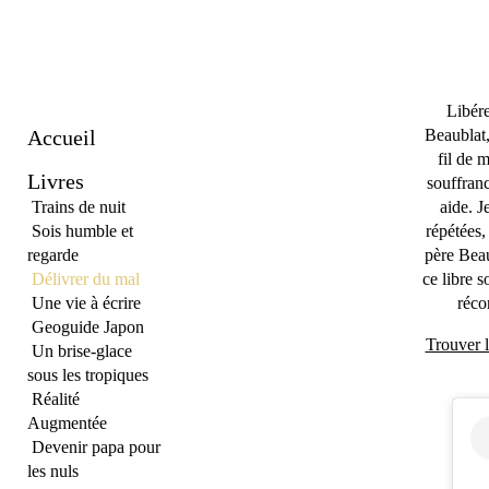
Libére
Accueil
Beaublat,
fil de 
Livres
souffranc
Trains de nuit
aide. J
Sois humble et
répétées,
regarde
père Beau
Délivrer du mal
ce libre 
Une vie à écrire
récon
Geoguide Japon
Trouver l
Un brise-glace
sous les tropiques
Réalité
Augmentée
Devenir papa pour
les nuls