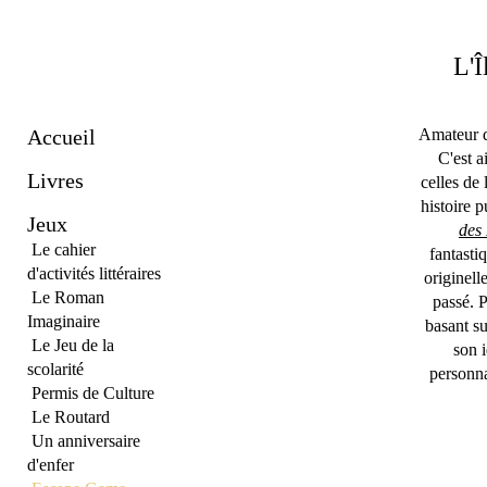
L'Î
Accueil
Amateur de
C'est a
Livres
celles de 
histoire 
Jeux
des
Le cahier
fantasti
d'activités littéraires
originell
Le Roman
passé. P
Imaginaire
basant su
Le Jeu de la
son 
scolarité
personn
Permis de Culture
Le Routard
Un anniversaire
d'enfer