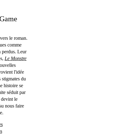
e Game
, vers le roman.
iques comme
 a perdus. Leur
es,
Le Monstre
ouvelles
rovient l'idée
s stigmates du
e histoire se
uite séduit par
devint le
su nous faire
e.
es
s