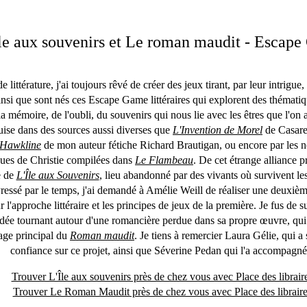
le aux souvenirs et Le roman maudit - Escap
 littérature, j'ai toujours rêvé de créer des jeux tirant, par leur intrigue
insi que sont nés ces Escape Game littéraires qui explorent des thémat
la mémoire, de l'oubli, du souvenirs qui nous lie avec les êtres que l'on
puise dans des sources aussi diverses que
L'Invention de Morel
de Casar
 Hawkline
de mon auteur fétiche Richard Brautigan, ou encore par les n
ques de Christie compilées dans
Le Flambeau
. De cet étrange alliance p
e de
L'Île aux Souvenirs
, lieu abandonné par des vivants où survivent le
ressé par le temps, j'ai demandé à Amélie Weill de réaliser une deuxièm
r l'approche littéraire et les principes de jeux de la première. Je fus de s
idée tournant autour d'une romancière perdue dans sa propre œuvre, qui 
age principal du
Roman maudit
. Je tiens à remercier Laura Gélie, qui a 
confiance sur ce projet, ainsi que Séverine Pedan qui l'a accompagné
Trouver L'Île aux souvenirs près de chez vous avec Place des librair
Trouver Le Roman Maudit près de chez vous avec Place des libraire