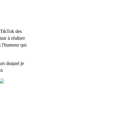
 TikTok des
tar à réaliser
et l'humour qui
urs duquel je
ux