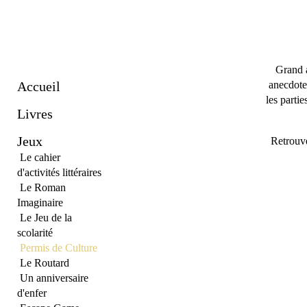
Grand a
Accueil
anecdotes
les partie
Livres
Jeux
Retrouv
Le cahier
d'activités littéraires
Le Roman
Imaginaire
Le Jeu de la
scolarité
Permis de Culture
Le Routard
Un anniversaire
d'enfer